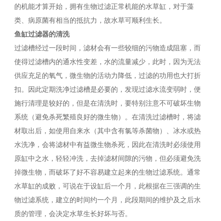
的机能才算开始，拥有生物过滤正常机能的水草缸，对于藻
类、病原菌有相当的抵抗力，故水草可顺利生长。
鱼缸过滤器的清洗
过滤槽经过一段时间，滤材会有一些较细的污物造成阻塞，而
使得过滤槽内的通水性变差，水的流量减少，此时，因为无法
供应充足的氧气，微生物的活动力降低，过滤的功用也大打折
扣。因此定期洗净过滤槽是必要的，发现过滤水流变弱时，便
施行清理是较好的，但是在清洗时，要特别注意不可破坏生物
系统（避免杀死繁殖良好的微生物）。在清洗过滤槽时，将滤
材取出后，如使用自来水（其中含有氯等杀菌物）、冰水或热
水洗净，会将滤材中有益微生物杀死，因此在清洗时必须使用
原缸中之水，轻轻冲洗，去掉滤材间隙的污物，但必须避免洗
掉微生物，而破坏了好不容易建立起来的生物过滤系统。通常
水草缸的成败，可说在于设缸后一个月，此根据在三强调的生
物过滤系统，建立的时间约一个月，此段期间的维护及之后水
质的管理，会决定水草生长好坏与否。