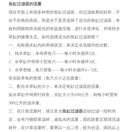
鱼缸过滤器的流量
现在市面上有很多种类的鱼缸过滤器，但过滤效果的好坏，不
在于价格的高低，而是在于是否选择了适当的鱼缸过滤器，有
效利用眼睛所未能见的有益微生物，进行水质净化，并维持水
草缸的健康生态。如何选择适当的鱼缸过滤器呢？
一、先检视水缸内的养殖状况，来决定水流循环的次数。
1、纯水草缸，未饲养鱼只——每小时水循环2次。
2、水草缸中饲养小型鱼只——每小时水循环3次。
3、水草密植，鱼只密集——每小时水循环4～5次。
依实际养鱼的密度（鱼只大小之拉粪量）
二、配合水草缸的大小，来决定鱼缸过滤器的流量。
如水草缸中饲养灯科鱼，水缸大小为100公升，则每小时需有
300公升的滤水量。
三、在计算流量时，请注意当
鱼缸过滤器
启动过滤一段时间
后，会有污物阻塞滤材，减低水的流量，因此除要定期清洗滤
材外，在计算流量时，要乘以一点二倍，较为合适。因此以上