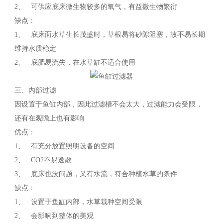
2、 可供应底床微生物较多的氧气，有益微生物繁衍
缺点：
1、 底床面水草生长茂盛时，草根易将砂隙阻塞，故不易长期
维持水质稳定
2、 底肥易流失，在水草缸不适合使用
三、内部过滤
因设置于鱼缸内部，因此过滤槽不会太大，过滤能力会受限，
还有在观瞻上也有影响
优点：
1、 有充分放置照明设备的空间
2、 CO2不易逸散
3、 底床也没问题，又有水流，符合种植水草的条件
缺点：
1、 设置于鱼缸内部，水草栽种空间受限
2、 会影响到整体的美观