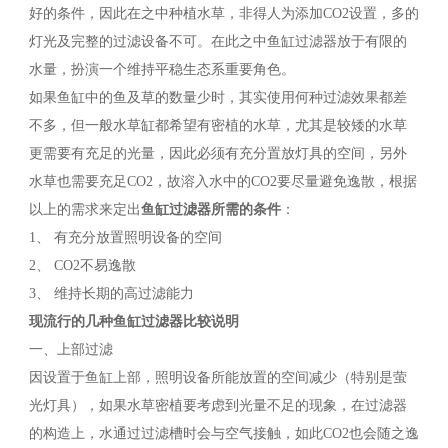
好的条件，因此在之中种植水草，非得人为添加CO2设置，多的
灯光及完整的过滤设备不可。在此之中鱼缸过滤器放于有限的
水量，扮演一个维持平稳生态系重要角色。
如果鱼缸中的鱼及草的数量少时，其实使用何种过滤效果都差
不多，但一般水草缸都希望有密植的水草，尤其是较矮的水草
更需要有充足的光量，因此必须有充分置放灯具的空间，另外
水草也需要充足CO2，故溶入水中的CO2要尽量避免逸散，根据
以上的需求来定出
鱼缸过滤器所需的条件
：
1、 有充分放置照明设备的空间
2、 CO2不易逸散
3、 维持长期的高过滤能力
现流行的几种鱼缸过滤器比较说明
一、上部过滤
因设置于鱼缸上部，照明设备所能放置的空间减少（特别是萤
光灯具），如果水草密植要考虑到光量不足的现象，在过滤器
的构造上，水通过过滤槽时会与空气接触，如此CO2也会随之逸