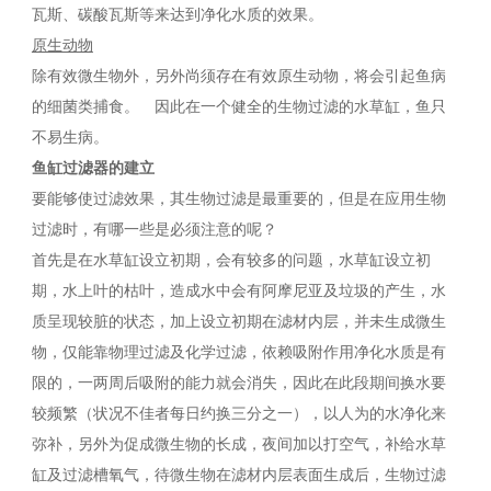
瓦斯、碳酸瓦斯等来达到净化水质的效果。
原生动物
除有效微生物外，另外尚须存在有效原生动物，将会引起鱼病
的细菌类捕食。 因此在一个健全的生物过滤的水草缸，鱼只
不易生病。
鱼缸过滤器的建立
要能够使过滤效果，其生物过滤是最重要的，但是在应用生物
过滤时，有哪一些是必须注意的呢？
首先是在水草缸设立初期，会有较多的问题，水草缸设立初
期，水上叶的枯叶，造成水中会有阿摩尼亚及垃圾的产生，水
质呈现较脏的状态，加上设立初期在滤材内层，并未生成微生
物，仅能靠物理过滤及化学过滤，依赖吸附作用净化水质是有
限的，一两周后吸附的能力就会消失，因此在此段期间换水要
较频繁（状况不佳者每日约换三分之一），以人为的水净化来
弥补，另外为促成微生物的长成，夜间加以打空气，补给水草
缸及过滤槽氧气，待微生物在滤材内层表面生成后，生物过滤