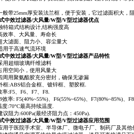
一般带25mm厚安装法兰框，便于安装，它过滤面积大，
式中效过滤器/
大风量/W型/V型过滤器
优点
独特箱式结构设计,结构强度高
高效率、大风量、寿命长
超大滤面、阻力小、容尘量大
适用于高速气流环境
式中效过滤器/大风量/W型/V型过滤器
产品特性
采用超细玻璃纤维滤料
占用空间小，使用风量大
四周用聚氨酯胶充分密封，确保无渗漏
外框:ABS铝合金框、镀锌框、塑胶框.
率:F5、F6、F7、F8.
79效率: F5(40%~55%)、F6(55%~65%)、F7(80%~85%)、F8
温度:70°C最高持续温度.
议阻力:600Pa(最经济阻力点：450Pa).
式中效过滤器/大风量/W型/V型过滤器
应用范围
应用于医院手术室、半导体厂、微电子厂、制药厂及其他