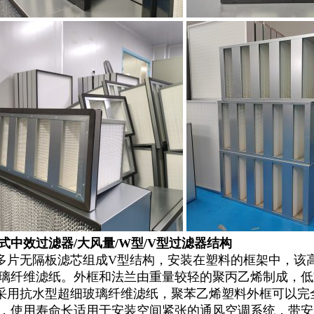
式中效过滤器/
大风量/W型/V型过滤器
结构
多片无隔板滤芯组成V型结构，安装在塑料的框架中，该
璃纤维滤纸。外框和法兰由重量较轻的聚丙乙烯制成，低
采用抗水型超细玻璃纤维滤纸，聚苯乙烯塑料外框可以完
，使用寿命长适用于安装空间紧张的通风空调系统，带安