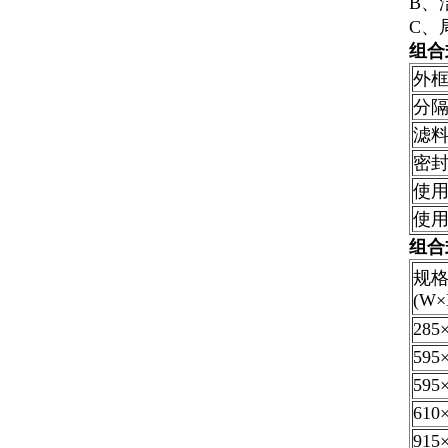
B、
C、
组合
外
分
滤
密
使
使
组合
规
(W×
285
595
595
610
915