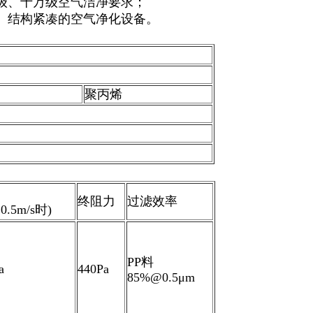
级、十万级空气洁净要求；
。结构紧凑的空气净化设备。
聚丙烯
终阻力
过滤效率
.5m/s时)
PP料
a
440Pa
85%@0.5μm