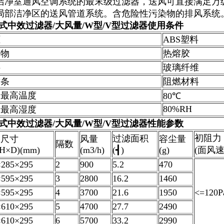
洁净室通风空调系统的最末级过滤器，送风可直接满足万
局部洁净区的送风管道系统。含危险性污染物的排风系统
式中效过滤器/大风量/W型/V型过滤器
使用条件
框
ABS塑料
隔物
热熔胶
料
玻璃纤维
封条
阻燃材料
用最高温度
80℃
80%RH
用最高湿度
式中效过滤器/大风量/W型/V型过滤器
性能参数
初阻力
过滤面积
格尺寸
风量
容尘量
隔数
H×D)(mm)
(m3/h)
(┫)
(g)
(面风速0
×285×295
2
900
5.2
470
×595×295
3
2800
16.2
1460
×595×295
4
3700
21.6
1950
<=120P
×610×295
5
4700
27.7
2490
×610×295
6
5700
33.2
2990