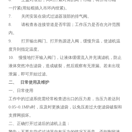
一拧紧(用短棍插入吊环内绞紧)。
7. 关闭安装在袋式过滤器顶部的排气阀。
8. 请检查各连接管道是否牢固；工作压力是否在允许范围
内。
9. 打开输出阀门。打开热源进入阀，缓慢升温，使滤机温
度升到指定温度。
10. 慢慢地打开输入阀门，让液体缓缓流入并充满滤机，防止
液体突然冲击滤袋，造成破裂，然后观察有无泄漏。若未出现
泄漏，即可开始过滤。
二、 日常使用及维护
一、日常使用
工作中的过滤系统需经常检查进出口的压力差，当压力差达到
0.05~0.1MPa时，应及时更换滤袋，以免压差过大使滤袋破裂和
支撑网损坏。
二、正确打开过滤后的滤机上盖：
警告：不要在袋式过滤器内有压力的情况下开盖，否则剩留液