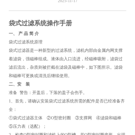
2025-11-17
袋式过滤系统操作手册
一、
产 品 简 介
袋式过滤系统原理
袋式过滤器是一种新型的过滤系统，滤机内部由金属内网支撑
着滤袋，强磁棒组成。液体由入口流进，经磁棒吸附，滤袋过
滤后流出，杂质则被拦截在滤袋及磁棒中，如下图所示。滤袋
和磁棒可更换或清洗后继续使用。
二、安 装
准备 警告：开盖后，下落的盖子会伤手。
1、首先，请确认安装袋式过滤系统所需的配件是否已经准备齐
全：
①袋式过滤器主体 ②O型密封圈 ③支撑网 ④滤袋和磁棒
⑤压力表（选配）；
2、检查O型密封圈和滤机上的O型槽，若O型密封圈变形，出现