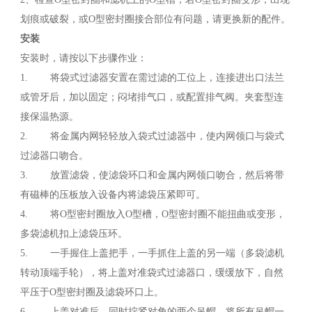
划痕或破裂，或O型密封圈接合部位有问题，请更换新的配件。
安装
安装时，请按以下步骤作业：
1. 将袋式过滤器安置在需过滤的工位上，连接进出口法兰
或管牙后，加以固定；闷堵排气口，或配置排气阀。夹套型连
接保温热源。
2. 将金属内网轻轻放入袋式过滤器中，使内网领口与袋式
过滤器口吻合。
3. 放置滤袋，使滤袋环口和金属内网领口吻合，然后将带
有磁棒的压板放入设备内将滤袋压紧即可。
4. 将O型密封圈放入O型槽，O型密封圈不能扭曲或变形，
多袋滤机扣上滤袋压环。
5. 一手握住上盖把手，一手抓住上盖的另一端（多袋滤机
转动顶端手轮），将上盖对准袋式过滤器口，缓缓放下，自然
平压于O型密封圈及滤袋环口上。
6. 上盖对准后，同时拧紧对角的两个吊帽，将所有吊帽一