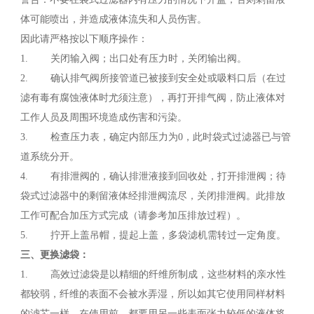
体可能喷出，并造成液体流失和人员伤害。
因此请严格按以下顺序操作：
1. 关闭输入阀；出口处有压力时，关闭输出阀。
2. 确认排气阀所接管道已被接到安全处或吸料口后（在过
滤有毒有腐蚀液体时尤须注意），再打开排气阀，防止液体对
工作人员及周围环境造成伤害和污染。
3. 检查压力表，确定内部压力为0，此时袋式过滤器已与管
道系统分开。
4. 有排泄阀的，确认排泄液接到回收处，打开排泄阀；待
袋式过滤器中的剩留液体经排泄阀流尽，关闭排泄阀。此排放
工作可配合加压方式完成（请参考加压排放过程）。
5. 拧开上盖吊帽，提起上盖，多袋滤机需转过一定角度。
三、更换滤袋：
1. 高效过滤袋是以精细的纤维所制成，这些材料的亲水性
都较弱，纤维的表面不会被水弄湿，所以如其它使用同样材料
的滤芯一样，在使用前，都要用另一些表面张力较低的液体将