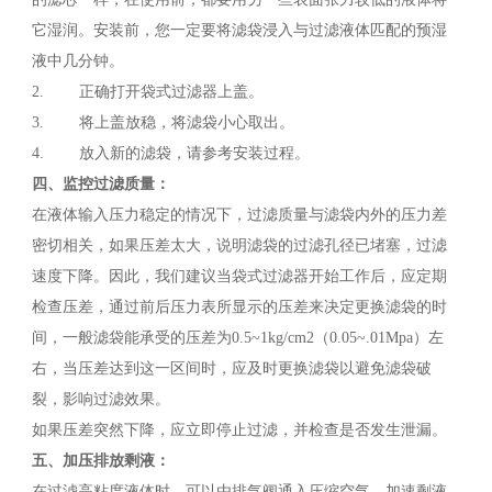
它湿润。安装前，您一定要将滤袋浸入与过滤液体匹配的预湿
液中几分钟。
2. 正确打开袋式过滤器上盖。
3. 将上盖放稳，将滤袋小心取出。
4. 放入新的滤袋，请参考安装过程。
四、监控过滤质量：
在液体输入压力稳定的情况下，过滤质量与滤袋内外的压力差
密切相关，如果压差太大，说明滤袋的过滤孔径已堵塞，过滤
速度下降。因此，我们建议当袋式过滤器开始工作后，应定期
检查压差，通过前后压力表所显示的压差来决定更换滤袋的时
间，一般滤袋能承受的压差为0.5~1kg/cm2（0.05~.01Mpa）左
右，当压差达到这一区间时，应及时更换滤袋以避免滤袋破
裂，影响过滤效果。
如果压差突然下降，应立即停止过滤，并检查是否发生泄漏。
五、加压排放剩液：
在过滤高粘度液体时，可以由排气阀通入压缩空气，加速剩液