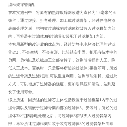
滤框架1内部的。
在本实施例中，将原有的热焊镀锌网改进为直径为4.5毫米的圆
铁丝，通过焊接、折弯处理、加工成过滤骨架，经过静电烤漆
表面处理之后，把初效过滤棉的过滤体褶皱假入过滤骨架内部
的，再将装有过滤体3的过滤骨架装配于过滤框架1内部。
本实用新型的改进后的优点为，经过防静电电烤漆处理的过滤
骨架2，不会生锈，不会变形、比较结实牢固。把现有技术中的
剪网、剪棉以及机械加工全部省掉了，达到节省操作人工、降
低人工成本。更换时，只需要将所述的过滤体3更换即可，所述
的过滤骨架及过滤框架1可以重复利用，达到节能消耗。通过此
方式，可以增加了过滤器的强度，更加耐风压和清洗，达到延
长了使用寿命。
综上所述，因所述的过滤芯主体包括设置于过滤框架1内部的过
滤骨架以及镶嵌于过滤骨架内部的过滤体3。安装时，所述的过
滤体3经过防静电处理之后，将过滤体3褶皱夹入过滤骨架内
部，再经所述过滤框架组装于装有过滤体3的过滤骨架外围即