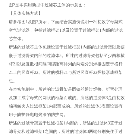
图2是本实用新型中过滤芯主体的示意图；
【具体实施方式】
请参考图1及图2所示，下面结合实施例说明一种初效字母架式
空气过滤器，包括过滤框架1以及设置于过滤框架1内部的过滤
芯主体。
所述的过滤芯主体包括设置于过滤框架1内部的过滤骨架以及镶
嵌于过滤骨架内部的过滤体3。所述的过滤骨架包括至少两根横
杆21以及复数根间隔间隙距离排列的两端分别焊接固定于横杆
21上的竖直杆22。所述的横杆21与所述竖直杆22焊接形成框架
栏。
在本实施例中，所述的过滤骨架是圆铁丝通过焊接、折弯处理
及加工成字母式的网状的框架而成的。所述的过滤体3是由初效
棉褶皱夹入过滤框架1内部而成的。所述的过滤体3表面设置有
用于防护静电电烤漆的防护网。
所述的过滤骨架置于过滤框架1内部的，所述的过滤体3置于过
滤骨架和过滤框架1之间的，所述的过滤体3两端分别夹住于过