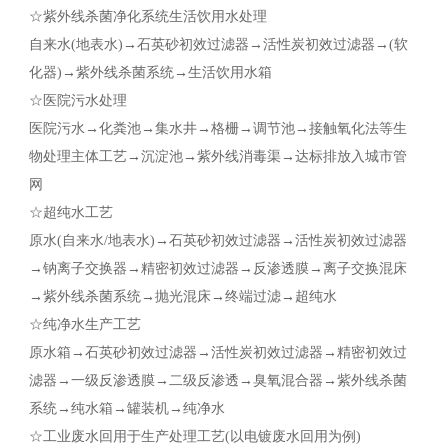
☆紫外线杀菌净化系统生活饮用水处理
自来水(地表水)→石英砂初效过滤器→活性炭初效过滤器→(软
化器)→紫外线杀菌系统→生活饮用水箱
☆医院污水处理
医院污水→化粪池→集水井→格栅→调节池→接触氧化法等生
物处理主体工艺→沉淀池→紫外线消毒渠→达标排放入城市管
网
☆超纯水工艺
原水(自来水/地表水)→石英砂初效过滤器→活性炭初效过滤器
→钠离子交换器→精密初效过滤器→反渗透膜→离子交换混床
→紫外线杀菌系统→抛光混床→终端过滤→超纯水
☆纯净水生产工艺
原水箱→石英砂初效过滤器→活性炭初效过滤器→精密初效过
滤器→一级反渗透膜→二级反渗透→臭氧混合器→紫外线杀菌
系统→纯水箱→罐装机→纯净水
☆工业废水回用于生产处理工艺(以电镀废水回用为例)