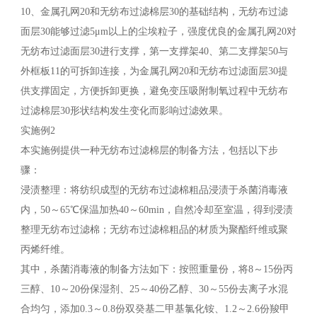
10、金属孔网20和无纺布过滤棉层30的基础结构，无纺布过滤
面层30能够过滤5μm以上的尘埃粒子，强度优良的金属孔网20对
无纺布过滤面层30进行支撑，第一支撑架40、第二支撑架50与
外框板11的可拆卸连接，为金属孔网20和无纺布过滤面层30提
供支撑固定，方便拆卸更换，避免变压吸附制氧过程中无纺布
过滤棉层30形状结构发生变化而影响过滤效果。
实施例2
本实施例提供一种无纺布过滤棉层的制备方法，包括以下步
骤：
浸渍整理：将纺织成型的无纺布过滤棉粗品浸渍于杀菌消毒液
内，50～65℃保温加热40～60min，自然冷却至室温，得到浸渍
整理无纺布过滤棉；无纺布过滤棉粗品的材质为聚酯纤维或聚
丙烯纤维。
其中，杀菌消毒液的制备方法如下：按照重量份，将8～15份丙
三醇、10～20份保湿剂、25～40份乙醇、30～55份去离子水混
合均匀，添加0.3～0.8份双癸基二甲基氯化铵、1.2～2.6份羧甲