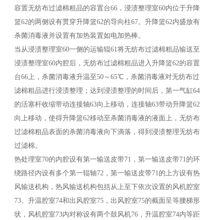
容置无纺布过滤棉粗品的容置台66，浸渍整理室60内位于升降
篮62的两侧设有贯穿升降篮62的导向柱67。升降篮62内盛放有
杀菌消毒液并设置有加热装置如电加热棒。
当从浸渍整理室60一侧的运输辊61将无纺布过滤棉粗品输送至
浸渍整理室60内腔后，无纺布过滤棉粗品进入升降篮62的容置
台66上，杀菌消毒液升温至50～65℃，杀菌消毒液对无纺布过
滤棉粗品进行浸渍整理；达到浸渍整理的时间后，第一气缸64
的活塞杆收缩带动连接轴63向上移动，连接轴63带动升降篮62
向上移动，使得升降篮62移动至杀菌消毒液的液面上，无纺布
过滤棉粗品表面的杀菌消毒液向下滴落，得到浸渍整理无纺布
过滤棉。
热处理室70的内腔设有第一输送皮带71，第一输送皮带71的环
绕路径内设有多个第一辊轴72，第一输送皮带71的上方设有热
风输送机构，热风输送机构包括从上至下依次设置的风机腔室
73、升温腔室74和出风腔室75，出风腔室75的截面呈等腰梯形
状，风机腔室73内对称设有两个鼓风机76，升温腔室74内等距