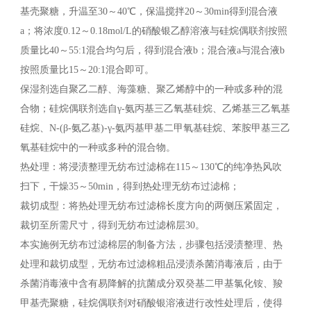
基壳聚糖，升温至30～40℃，保温搅拌20～30min得到混合液
a；将浓度0.12～0.18mol/L的硝酸银乙醇溶液与硅烷偶联剂按照
质量比40～55:1混合均匀后，得到混合液b；混合液a与混合液b
按照质量比15～20:1混合即可。
保湿剂选自聚乙二醇、海藻糖、聚乙烯醇中的一种或多种的混
合物；硅烷偶联剂选自γ-氨丙基三乙氧基硅烷、乙烯基三乙氧基
硅烷、N-(β-氨乙基)-γ-氨丙基甲基二甲氧基硅烷、苯胺甲基三乙
氧基硅烷中的一种或多种的混合物。
热处理：将浸渍整理无纺布过滤棉在115～130℃的纯净热风吹
扫下，干燥35～50min，得到热处理无纺布过滤棉；
裁切成型：将热处理无纺布过滤棉长度方向的两侧压紧固定，
裁切至所需尺寸，得到无纺布过滤棉层30。
本实施例无纺布过滤棉层的制备方法，步骤包括浸渍整理、热
处理和裁切成型，无纺布过滤棉粗品浸渍杀菌消毒液后，由于
杀菌消毒液中含有易降解的抗菌成分双癸基二甲基氯化铵、羧
甲基壳聚糖，硅烷偶联剂对硝酸银溶液进行改性处理后，使得