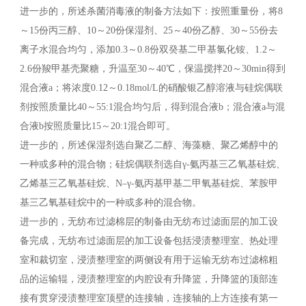
进一步的，所述杀菌消毒液的制备方法如下：按照重量份，将8
～15份丙三醇、10～20份保湿剂、25～40份乙醇、30～55份去
离子水混合均匀，添加0.3～0.8份双癸基二甲基氯化铵、1.2～
2.6份羧甲基壳聚糖，升温至30～40℃，保温搅拌20～30min得到
混合液a；将浓度0.12～0.18mol/L的硝酸银乙醇溶液与硅烷偶联
剂按照质量比40～55:1混合均匀后，得到混合液b；混合液a与混
合液b按照质量比15～20:1混合即可。
进一步的，所述保湿剂选自聚乙二醇、海藻糖、聚乙烯醇中的
一种或多种的混合物；硅烷偶联剂选自γ-氨丙基三乙氧基硅烷、
乙烯基三乙氧基硅烷、N–γ-氨丙基甲基二甲氧基硅烷、苯胺甲
基三乙氧基硅烷中的一种或多种的混合物。
进一步的，无纺布过滤棉层的制备由无纺布过滤面层的加工设
备完成，无纺布过滤面层的加工设备包括浸渍整理室、热处理
室和裁切室，浸渍整理室的两侧设有用于运输无纺布过滤棉粗
品的运输辊，浸渍整理室的内腔设有升降篮，升降篮的顶部连
接有贯穿浸渍整理室顶壁的连接轴，连接轴的上方连接有第一