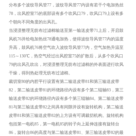
分布多个波纹导风管77，波纹导风管77内设有若干个电加热丝
78，出风腔室75的底部设有多个吹风口79，吹风口79上设有多
个朝向不同角度的出风孔。
当浸渍整理无纺布过滤棉输送至第一输送皮带71上后，开启鼓
风机76并给电加热丝78通电加热，使得波纹导风管77内的温度
升高，鼓风机76将空气吹入波纹导风管77内，空气加热升温至
115～130℃，热空气经过出风腔室75的扩散后，从多个吹风口
79的出风孔吹出，对浸渍整理无纺布过滤棉的外表面进行吹风
干燥，得到热处理无纺布过滤棉。
裁切室80的内腔平行设置有第二输送皮带81和第三输送皮带
82，第二输送皮带81的环绕路径内设有多个第二辊轴83，第三
输送皮带82的环绕路径内设有多个第三辊轴84。第二输送皮带
81与第三输送皮带82之间具有间隙并设有旋转机构，第二输送
皮带81和第三输送皮带82的上方设有可调裁切机构。旋转机构
包括第一电机85，第一电机85的转子向上延伸连接有旋转台
86，旋转台86的高度与第二输送皮带81、第三输送皮带82的最