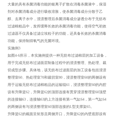
大量的具有杀菌消毒功能的银离子扩散在消毒杀菌液中，保湿
剂对杀菌消毒成分进行吸收溶胀，使杀菌消毒成分分散于乙
醇、去离子水中，浸渍整理后杀菌消毒成分渗透分布于无纺布
过滤棉粗品中，发挥缓释长效的杀菌消毒功能，使得空气初效
过滤器不仅具备过滤尘埃粒子的功能，还具备长效的杀菌消毒
功能，保持制得氧气的无菌环境。
实施例3
如图4-6所示，本实施例提供一种无纺布过滤棉层的加工设备，
用于完成无纺布过滤面层制备过程中的浸渍整理、热处理、裁
切成型步骤。具体地，该无纺布过滤面层的加工设备包括浸渍
整理室60、热处理室70和裁切室80，浸渍整理室60的两侧设有
用于运输无纺布过滤棉粗品的运输辊61，浸渍整理室60的内腔
设有升降篮62，升降篮62的顶部连接有贯穿浸渍整理室60顶壁
的连接轴63，连接轴63的上方连接有第一气缸64，第一气缸64
的两侧设有与浸渍整理室60顶部连接的L型支撑架65。
升降篮62的截面呈矩形且两侧开口，升降篮62的内壁底部设有