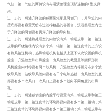
气缸，第一气缸的两侧设有与浸渍整理室顶部连接的L型支撑
架。
进一步的，所述升降篮的截面呈矩形且两侧开口，升降篮的内
壁底部设有容置无纺布过滤棉粗品的容置台，浸渍整理室内位
于升降篮的两侧设有贯穿升降篮的导向柱。
进一步的，所述热处理室的内腔设有第一输送皮带，第一输送
皮带的环绕路径内设有多个第一辊轴，第一输送皮带的上方设
有热风输送机构，热风输送机构包括从上至下依次设置的风机
腔室、升温腔室和出风腔室，出风腔室的截面呈等腰梯形状，
风机腔室内对称设有两个鼓风机，升温腔室内等距分布多个波
纹导风管，波纹导风管内设有若干个电加热丝，出风腔室的底
部设有多个吹风口，吹风口上设有多个朝向不同角度的出风
孔。
进一步的，所述裁切室的内腔平行设置有第二输送皮带和第三
输送皮带，第二输送皮带的环绕路径内设有多个第二辊轴，第
三输送皮带的环绕路径内设有多个第三辊轴；第二输送皮带与