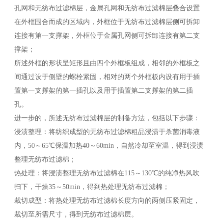
孔网和无纺布过滤棉层，金属孔网和无纺布过滤棉层叠合设置
在外框围合而成的区域内，外框位于无纺布过滤棉层侧可拆卸
连接有第一支撑架，外框位于金属孔网侧可拆卸连接有第二支
撑架；
所述外框的形状呈矩形且由四个外框板组成，相邻的外框板之
间通过设于侧壁的螺栓紧固，相对的两个外框板内设有用于插
置第一支撑架的第一插孔以及用于插置第二支撑架的第二插
孔。
进一步的，所述无纺布过滤棉层的制备方法，包括以下步骤：
浸渍整理：将纺织成型的无纺布过滤棉粗品浸渍于杀菌消毒液
内，50～65℃保温加热40～60min，自然冷却至室温，得到浸渍
整理无纺布过滤棉；
热处理：将浸渍整理无纺布过滤棉在115～130℃的纯净热风吹
扫下，干燥35～50min，得到热处理无纺布过滤棉；
裁切成型：将热处理无纺布过滤棉长度方向的两侧压紧固定，
裁切至所需尺寸，得到无纺布过滤棉层。