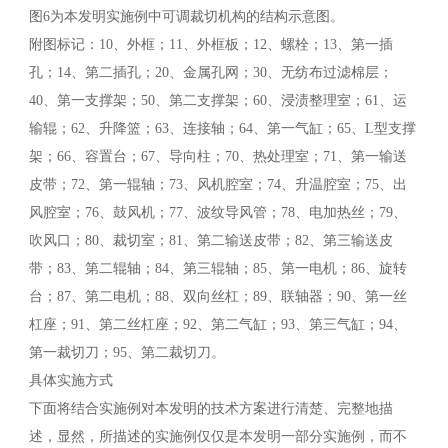
图6为本发明实施例中可调裁切机构的结构示意图。
附图标记：10、外框；11、外框板；12、螺栓；13、第一插
孔；14、第二插孔；20、金属孔网；30、无纺布过滤棉层；
40、第一支撑架；50、第二支撑架；60、浸渍整理室；61、运
输辊；62、升降篮；63、连接轴；64、第一气缸；65、L型支撑
架；66、容置台；67、导向柱；70、热处理室；71、第一输送
皮带；72、第一辊轴；73、风机腔室；74、升温腔室；75、出
风腔室；76、鼓风机；77、波纹导风管；78、电加热丝；79、
吹风口；80、裁切室；81、第二输送皮带；82、第三输送皮
带；83、第二辊轴；84、第三辊轴；85、第一电机；86、旋转
台；87、第二电机；88、双向丝杠；89、联轴器；90、第一丝
杠座；91、第二丝杠座；92、第二气缸；93、第三气缸；94、
第一裁切刀；95、第二裁切刀。
具体实施方式
下面将结合实施例对本发明的技术方案进行清楚、完整地描
述，显然，所描述的实施例仅仅是本发明一部分实施例，而不