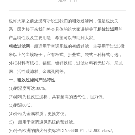
2025-11-17
也许大家之前还没有听说过我们的粗效过滤网，但是也没关
系，因为接下来我们将会具体的给大家讲解关于
粗效过滤网
的
产品特性以及主要用途，希望可以帮助到大家。
粗效过滤网
一般适用于空调系统的初级过滤，主要用于过滤5微
米以上的尘埃粒子，它有板式、折叠式、袋式三种样式可选，
外框材料有纸框、铝框、镀锌铁框，过滤材料有无纺布、尼龙
网、活性碳滤材、金属孔网等。
一、
粗效过滤网
产品特性
(1)耐湿度可达100%。
(2)滤料为粗效过滤棉，具有超高的透气性，阻力低。
(3)耐温80℃。
(4)外框为金属材质，更换方便。
(5)一般用于空调通风系统的预过滤。
(6)符合欧洲的防火分类标准DlN53438-F1，UL900-class2。