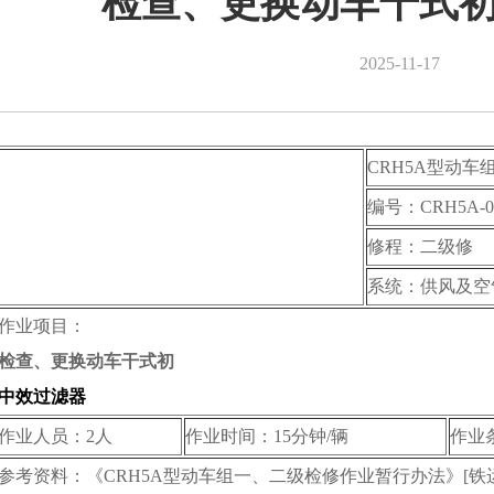
检查、更换动车干式
2025-11-17
CRH5A型动
编号：CRH5A-02
修程：二级修
系统：供风及空
作业项目：
检查、更换
动车
干式初
中效过滤器
作业人员：2人
作业时间：15分钟/辆
作业
参考资料：《CRH5A型动车组一、二级检修作业暂行办法》[铁运[2011]7