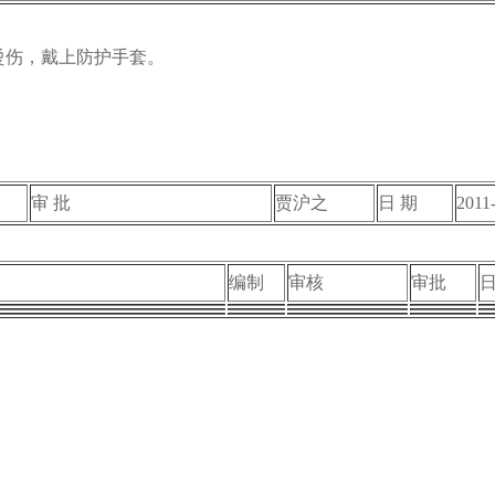
烫伤，戴上防护手套。
审 批
贾沪之
日 期
2011
编制
审核
审批