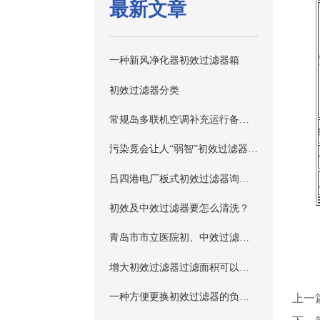
最新文章
一种新风净化器初效过滤器箱
初效过滤器分类
常规岛多联机空调补充运行备件（箱式中效过滤器）采购
污染竟会让人“弱智”初效过滤器为你排忧
吕四港电厂板式初效过滤器询价采购-F询价结果公告
初效及中效过滤器要怎么清洗？
青岛市市立医院初、中效过滤器更换采购项目公告
增大初效过滤器过滤面积可以延长其使用寿命
一种方便更换初效过滤器的负压称量罩
上一