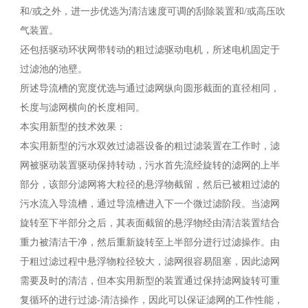
和/或之外，进一步优选为清洁速度可调的刮除装置和/或高压吹
气装置。
还包括驱动环状网带转动的粗过滤驱动电机，所述电机固定于
过滤池的池壁。
所述导流槽的宽度优选与通过滤网纵向圆形截面的直径相同，
长度与滤网横向的长度相同。
本实用新型的技术效果：
本实用新型的污水双效过滤器设备的粗过滤装置在工作时，滤
网被驱动装置驱动保持转动，污水首先流经旋转的滤网的上半
部分，该部分滤网将大粒径的悬浮物截留，然后已被粗过滤的
污水流入导流槽，通过导流槽进入下一个微过滤阶段。当滤网
旋转至下半部分之后，其表面截留的悬浮物经由清洁装置结合
重力被清洁干净，然后重新旋转至上半部分进行过滤操作。由
于粗过滤过程中悬浮物粒径较大，滤网很容易阻塞，因此滤网
需要及时的清洁，但本实用新型的装置通过保持滤网旋转可重
复循环的进行过滤-清洁操作，因此可以保证滤网的工作性能，