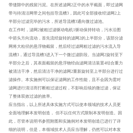
带缝隙中的残留污泥。在所述滤网2正中的水平截面，即过滤网
带与待清洁网带之间包括导流槽3，因此可全部接收经滤网2上
半部分过滤完毕的污水，所述导流槽3通向微过滤池。
在工作时，滤网2被粗过滤驱动电机1驱动保持转动，污水沿图
中箭头方向流动，首先流经旋转的滤网2的上半部分，该部分滤
网将大粒径的悬浮物截留，然后经过滤网粗过滤的污水流入导
流槽3，通过导流槽3进入下一个微过滤阶段。当滤网2旋转至下
半部分之后，其表面截留的悬浮物经由滤网清洁装置4结合重力
被清洁干净，然后清洁干净的滤网2重新旋转至上半部分进行过
滤操作。本实施例可以保证滤网的工作性能，且不会因为需对
滤网进行清洁而打断粗过滤过程，不影响后续的微过滤，保证
了整体双效过滤的效率。
应当指出，以上所述具体实施方式可以使本领域的技术人员更
全面地理解本发明创造， 但不以任何方式限制本发明创造。因
此，尽管本说明书参照附图和实施例对本发明创造已进行了详
细的说明，但是，本领域技术人员应当理解，仍然可以对本发