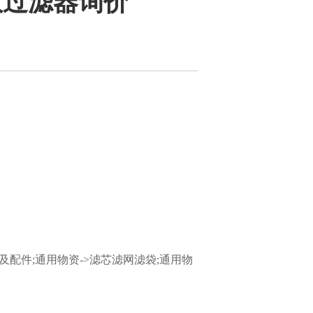
效过滤器询价
及配件;通用物资->滤芯滤网滤袋;通用物