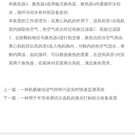
和换热器4。换热器4选用板式换热器，换热器4内通循环冷却
水，循环冷却水有外部设备提供。
本装置的工作原理为：在离心风机的作用下，进风风管1自电机
室内抽取热空气，热空气依次经过初效过滤器2、高效过滤器
3，去除颗粒物后与换热器4进行热交换，换热后的冷空气再由
离心风机经出风风管6送入电机舱内，与舱内的热空气混合，将
舱内降温，如此循环。可以根据换热的需要，在进风风管1内安
装两个换热器，在箱体内安装两台风机，满足换热需求。
上一篇：一种机载被动进气特种污染实时快速监测系统
下一篇：一种用于半导体测试分选机的激光打标粉尘收集装置