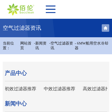
空气过滤器资讯
-
-
当前位
网站首
新闻资
空气过滤器资
- 6MW船用空水冷却
置：
页
讯
讯
器
产品中心
初效过滤器推荐
中效过滤器推荐
高效过滤器推
新闻中心