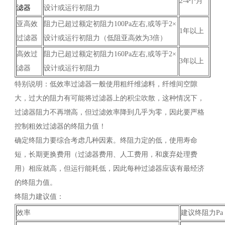
2-4个月
滤器
设计或运行初阻力
亚高效
阻力已超过额定初阻力100Pa左右,或等于2×
1年以上
过滤器
设计或运行初阻力（低阻亚高效为3倍）
高效过
阻力已超过额定初阻力160Pa左右,或等于2×
3年以上
滤器
设计或运行初阻力
特别说明：低效率过滤器一般使用粗纤维滤料，纤维间空隙
大，过大的阻力有可能将过滤器上的积尘吹散，这种情况下，
过滤器阻力不再增高，但过滤效率降到几乎为零，因此要严格
控制粗效过滤器的终阻力值！
确定终阻力要综合考虑几种因素。终阻力定的低，使用寿命
短，长期更换费用（过滤器费用、人工费用，和废弃处理费
用）相应就高，但运行能耗低，因此每种过滤器应该有最经济
的终阻力值。
终阻力建议值：
效率
建议终阻力Pa