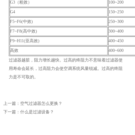
G3（粗效）
100~200
G4
150~250
F5~F6(中效)
250~300
F7~F8(高中效)
300~400
F9~H11(亚高效)
400~450
高效
400~600
过滤器越脏，阻力增长越快。过高的终阻力不意味着过滤器使
用寿命会延长，过高阻力会使空调系统风量锐减。过高的终阻
力是不可取的。
上一篇：空气过滤器怎么更换？
下一篇：什么是过滤设备？