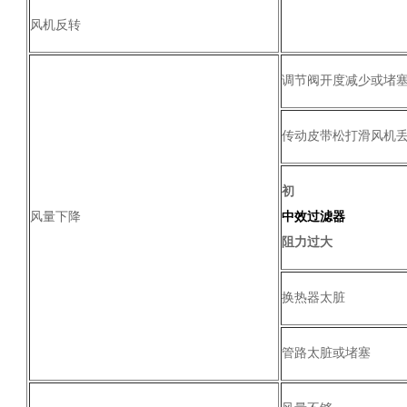
风机反转
调节阀开度减少或堵
传动皮带松打滑风机
初
风量下降
中效过滤器
阻力过大
换热器太脏
管路太脏或堵塞